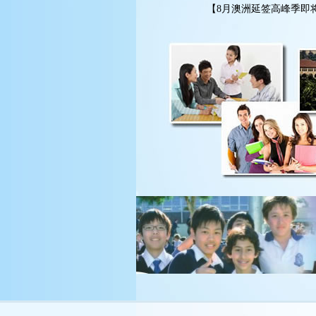
【8月澳洲延签高峰季即将