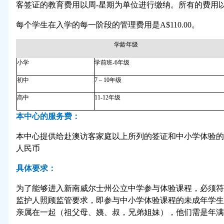
客签证的教育费用以周
-
星期为单位进行缴纳。所有的费用
每个学生在入学的每一阶段的管理费用是
A$110.00
。
学龄年级
小学
学前班
-6
年级
初中
7
–
10
年级
高中
11-12
年级
本中心的服务费：
本中心提供给赴澳访客家庭以上所列的签证和中小学体验的
人民币
具体要求：
为了能够进入新南威尔士州公立中学参与体验课程，必须符
监护人照顾监管要求，即参与中小学体验课程的未成年学生
亲属在一起（祖父母、姨、叔，兄弟姐妹），他们需是年满