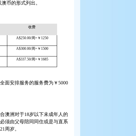
以澳币的形式列出。
收费
A
$250.00
/
周
=
￥
1250
A
$300.00
/
周
=
￥
1500
A
$337.50
/
周
=
￥
1685
全面安排服务的服务费为￥
5000
合澳洲对于
18
岁以下未成年人的
必须由父母陪同同住或是与直系
21
周岁。