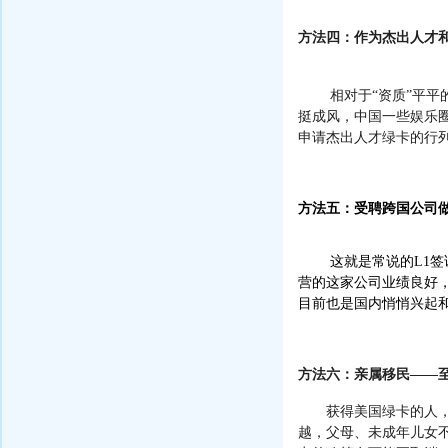
方法四：作为杰出人才
相对于
“
资质
”
平平
挺成风，中国一些娱乐
申请杰出人才绿卡的行
方法五：受聘跨国公司
这就是常说的
L1
签
营的这家公司业绩良好
目前也是国内悄悄兴起
方法六：亲属移民
——
获得美国绿卡的人
越，父母、未成年儿女