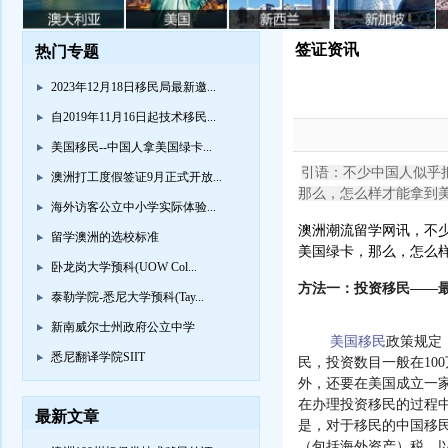
签证资讯
热门专题
2023年12月18日移民局最新邀...
自2019年11月16日起技术移民...
美国移民--中国人拿美国绿卡...
引语：不少中国人似乎
澳洲打工度假签证9月正式开放...
那么，怎么样才能拿到
海外访客公立中小学实际体验...
澳洲潮流留学网讯，
不
留学澳洲的选校标准
美国绿卡，那么，怎么
卧龙岗大学预科(UOW Col...
方法一：投资移民
——
泰勒学院-悉尼大学预科(Tay...
新南威尔士州政府公立中学
美国移民
政策规定
悉尼翻译学院SIIT
民，投资数目一般在
100
外，还要在美国成立一
在办理投资移民的过程
最新文章
是，对于移民的中国移
（包括海外资产）税，