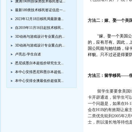
澳洲190州担保类技术移民签证...
最新189类技术移民签证信息一...
2023年12月18日移民局最新邀...
方法二：嫁、娶一个美
自2019年11月16日起技术移民...
“
嫁、娶一个美国公
3D动画与游戏设计专业重点的...
的，应有尽有。因此，
3D动画与游戏设计专业重点的...
国公民能与她结婚，绿
卢亮志-学生自述
样貌。只不过还是得要
悉尼或墨尔本超低价研究生文...
本中心安排悉尼和墨尔本超低...
方法三：留学移民
——
本中心安排全澳最低价超值英...
留学生要要拿美国
卡开辟通道，留学生可
一个问题是，如果在
H-1
会在
H1B
的有效期让雇
二类优先轮到
2005
年
2
月
士，所以漫长地等待也