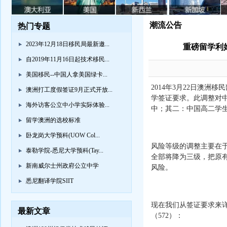
潮流公告
热门专题
2023年12月18日移民局最新邀...
重磅留学利好
自2019年11月16日起技术移民...
美国移民--中国人拿美国绿卡...
2014年3月22日澳洲
澳洲打工度假签证9月正式开放...
学签证要求。此调整对
海外访客公立中小学实际体验...
中；其二：中国高二学生
留学澳洲的选校标准
卧龙岗大学预科(UOW Col...
风险等级的调整主要在
泰勒学院-悉尼大学预科(Tay...
全部将降为三级，把原
新南威尔士州政府公立中学
风险。
悉尼翻译学院SIIT
现在我们从签证要求来详
最新文章
（572）：