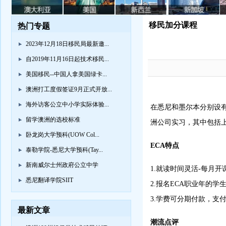
移民加分课程
热门专题
2023年12月18日移民局最新邀...
自2019年11月16日起技术移民...
美国移民--中国人拿美国绿卡...
澳洲打工度假签证9月正式开放...
海外访客公立中小学实际体验...
在悉尼和墨尔本分别设有
留学澳洲的选校标准
洲公司实习，其中包括
卧龙岗大学预科(UOW Col...
ECA特点
泰勒学院-悉尼大学预科(Tay...
新南威尔士州政府公立中学
1.就读时间灵活-每月开
悉尼翻译学院SIIT
2.报名ECA职业年的
3.学费可分期付款，支
最新文章
潮流点评