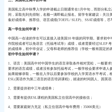
三、美国私立高中的申请
美国私立高中秋季入学的申请截止日期通常在1月中旬，而部分私立
间，采取先到先得制，名额一满即截止报名。留学专家建议：关注
备好成绩单、推荐信、语言成绩(TOEFL/ SLEP)、SSAT成绩等
高一学生如何申请？
中国高一在读的学生可以直接入读美国10 年级的同学期。要求初
作院校或者可以免语言（托福考试等）成绩，或者需要经过SLEP 
的成绩单，初中毕业证，父母和老师的推荐信（学校一般有固定的
初中学生如何申请？
1、语言：美国高中对中国学生的语言录取条件相对宽松，一般要求托
要求的语言成绩，或者没有参加托福考试，一般学校会要求申请人
如果能够录取，一般在入学以后要参加学校的入学英语水平考试，
ESL(英语作为第二语言的语言培训课程)，就读的时间因人、因英
2、需要提供初中三年成绩单；
3、需要有提供ESL课程的美国私立住宿高中的接收信；
4、需要家庭财力充足（私立住宿高中每年费用：35000美元）