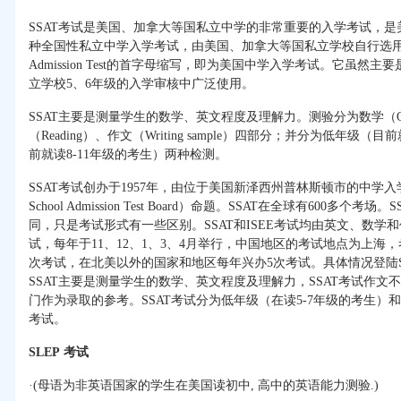
SSAT考试是美国、加拿大等国私立中学的非常重要的入学考试，
种全国性私立中学入学考试，由美国、加拿大等国私立学校自行选用。SSAT为S
Admission Test的首字母缩写，即为美国中学入学考试。它虽
立学校5、6年级的入学审核中广泛使用。
SSAT主要是测量学生的数学、英文程度及理解力。测验分为数学（Quanti
（Reading）、作文（Writing sample）四部分；并分为低年级
前就读8-11年级的考生）两种检测。
SSAT考试创办于1957年，由位于美国新泽西州普林斯顿市的中学入学考试
School Admission Test Board）命题。SSAT在全球有600多个
同，只是考试形式有一些区别。SSAT和ISEE考试均由英文、数学
试，每年于11、12、1、3、4月举行，中国地区的考试地点为上海
次考试，在北美以外的国家和地区每年兴办5次考试。具体情况登陆S
SSAT主要是测量学生的数学、英文程度及理解力，SSAT考试作
门作为录取的参考。SSAT考试分为低年级（在读5-7年级的考生）和
考试。
SLEP
考试
·(母语为非英语国家的学生在美国读初中, 高中的英语能力测验.)