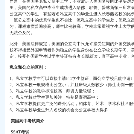
而言，在美国著名私立高中上学，毕业后进入美国名校的比例要远
里，美国的私立高中毕业生成功进入哈佛、耶鲁、普林斯顿三所常
公立高中的学生，有些著名私立高中的毕业生进入长春藤名校的比
一流公立高中的优秀学生也不会比一流私立高中的学生差，但私立
匀，课程难度普遍较高，师生比例较高，学校非常重视学生上大学
无法企及的。
此外，美国法律规定，美国的公立高中只允许接受短期的外国交换
校不得接受外国申请者作为独立的学生身份在公立学校长期学习。
定，接受外国留学生以学生签证持有者长期就读，直至高中毕业，
私立和公立的区别：
1、私立学校学生可以直接申请F-1学生签证，而公立学校只能申请J
2、私立学校一般规模比公立小，并且班级人数较少（师生比例一般1：
3、私立学校的教学标准较高，师资力量较强；
4、私立学校对学生更加关注，特别是寄宿高中；
5、私立学校提供更广泛的课外活动，如体育、艺术、学术和社区服
6、私立学校毕业生升入名校的机会比公立学校大得多
美国高中考试简介
SSAT
考试