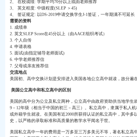
2、 在校成绩: 学期平均70分以上或由老师推荐
3、 英文程度: 中级程度(SLEP ＞45)
4、 签证规定: 以DS-2019申请交换学生J-1签证，一年期满不可延长
需要的资料
1. 成绩单
2. 英文SLEP Score在45分以上（由AACE组织考试）
3. 个人自传
4. 申请表格
5. 面试(由指定辅导老师面试)
6. 中学老师推荐信
7. 父母或亲友推荐信
交流地点
美国初、高中交换计划是安排进入美国各地公立高中就读，故分遍
美国公立高中和私立高中的区别
美国的高中分为公立及私立两种，公立高中由政府资助供当地学生
9－12年级（相当于中国的初三－高三）。私立高中，隶属于私人
或外籍学生就读。在美国有近2000所获得认证的私立高中，其中多以
史，以严格的录取标准和高质量的教学水平闻名于世。
美国私立高中一年的费用是一万多至三万多美元不等，著名私立高