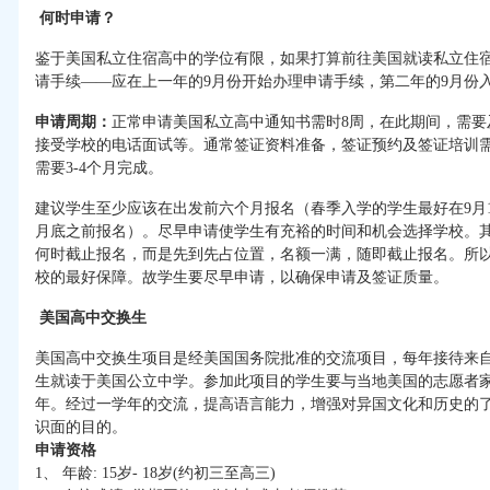
何时申请？
鉴于美国私立住宿高中的学位有限，如果打算前往美国就读私立住
请手续——应在上一年的9月份开始办理申请手续，第二年的9月份
申请周期：
正常申请美国私立高中通知书需时8周，在此期间，需要
接受学校的电话面试等。通常签证资料准备，签证预约及签证培训需
需要3-4个月完成。
建议学生至少应该在出发前六个月报名（春季入学的学生最好在9月
月底之前报名）。尽早申请使学生有充裕的时间和机会选择学校。
何时截止报名，而是先到先占位置，名额一满，随即截止报名。所
校的最好保障。故学生要尽早申请，以确保申请及签证质量。
美国高中交换生
美国高中交换生项目是经美国国务院批准的交流项目，每年接待来自
生就读于美国公立中学。参加此项目的学生要与当地美国的志愿者
年。经过一学年的交流，提高语言能力，增强对异国文化和历史的
识面的目的。
申请资格
1、 年龄: 15岁- 18岁(约初三至高三)