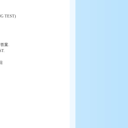
G TEST)
择答案.
T.
回